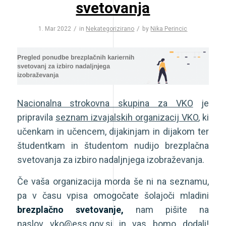
svetovanja
/
/
1. Mar 2022
in
Nekategorizirano
by
Nika Perincic
Nacionalna strokovna skupina za VKO
je
pripravila
seznam izvajalskih organizacij VKO
, ki
učenkam in učencem, dijakinjam in dijakom ter
študentkam in študentom nudijo brezplačna
svetovanja za izbiro nadaljnjega izobraževanja.
Če vaša organizacija morda še ni na seznamu,
pa v času vpisa omogočate šolajoči mladini
brezplačno svetovanje,
nam pišite na
naslov
vko@ess.gov.si
in vas bomo dodali!