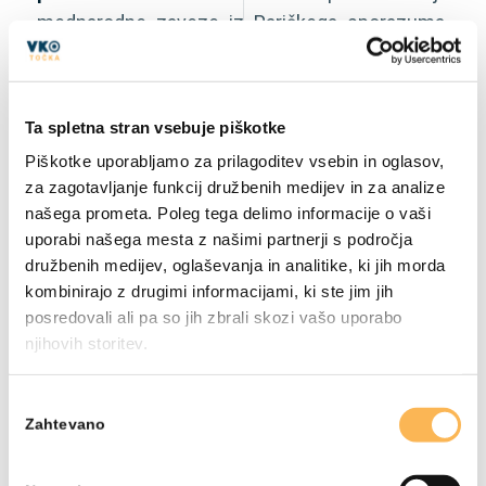
mednarodne zaveze iz Pariškega sporazuma.
Da bi dosegli ta cilj, bo potrebno
preoblikovanje
evropske družbe in
gospodarstva, kar bo treba izvesti na čim bolj
Ta spletna stran vsebuje piškotke
gospodaren, pravičen in socialno uravnotežen
Piškotke uporabljamo za prilagoditev vsebin in oglasov,
način. V ta namen je EU sprejela strategijo,
za zagotavljanje funkcij družbenih medijev in za analize
Evropski zeleni dogovor
, ki je sveženj
našega prometa. Poleg tega delimo informacije o vaši
političnih pobud za usmeritev EU proti
uporabi našega mesta z našimi partnerji s področja
zelenemu prehodu
in ki naj bi jo do leta 2050
družbenih medijev, oglaševanja in analitike, ki jih morda
kombinirajo z drugimi informacijami, ki ste jim jih
pripeljale do končnega cilja – podnebne
posredovali ali pa so jih zbrali skozi vašo uporabo
nevtralnosti.
njihovih storitev.
Zeleni dogovor bo pripomogel k preoblikovanju
EU v pravično in uspešno družbo s
sodobnim in
Izbira
Zahtevano
soglasja
konkurenčnim gospodarstvom
.
V skladu s strategijo zelenega dogovora pa so