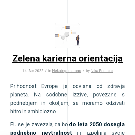
Zelena karierna orientacija
/
/
14. Apr 2022
in
Nekategorizirano
by
Nika Perincic
Prihodnost Evrope je odvisna od zdravja
planeta. Na sodobne izzive, povezane s
podnebjem in okoljem, se moramo odzivati
hitro in ambiciozno.
EU se je zavezala, da bo
do leta 2050 dosegla
podnebno nevtralnost
in izpolnila svoje