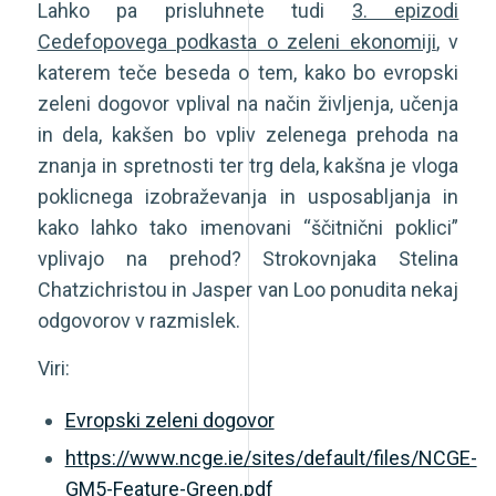
Lahko pa prisluhnete tudi
3. epizodi
Cedefopovega podkasta o zeleni ekonomiji
, v
katerem teče beseda o tem, k
ako
bo
evropski
zeleni
dogovor
vplival
na
način
življenja
, u
čenja
in
dela,
k
akšen
bo
vpliv
zelenega
prehoda
na
znanja
in
spretnosti
ter
trg
dela, k
akšna
je
vloga
poklicnega
izobraževanja
in
u
sposabljanja i
n
kako
lahko
tako
imenovani
“
ščitnični
poklici
”
vplivajo
na
prehod
?
Strokovnjaka
Stelina
Chatzichristo
u
in
Jasper
van
Loo
ponudita
nekaj
odgovorov v razmislek
.
Viri:
Evropski zeleni dogovor
https://www.ncge.ie/sites/default/files/NCGE-
GM5-Feature-Green.pdf