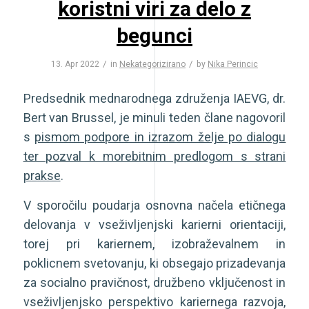
koristni viri za delo z
begunci
/
/
13. Apr 2022
in
Nekategorizirano
by
Nika Perincic
Predsednik mednarodnega združenja IAEVG, dr.
Bert van Brussel, je minuli teden člane nagovoril
s
pismom podpore in izrazom želje po dialogu
ter pozval k morebitnim predlogom s strani
prakse
.
V sporočilu poudarja osnovna načela etičnega
delovanja v vseživljenjski karierni orientaciji,
torej pri kariernem, izobraževalnem in
poklicnem svetovanju, ki obsegajo prizadevanja
za socialno pravičnost, družbeno vključenost in
vseživljenjsko perspektivo kariernega razvoja,