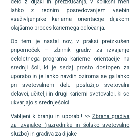
delo z dijaki in preizkušanja, v kolikšni meri
lahko z rednim posredovanjem vsebin
vseživljenjske karierne orientacije dijakom
olajšamo proces kariernega odločanja.
Ob tem je nastal nov, v praksi preizkušen
pripomoček – zbirnik gradiv za izvajanje
celoletnega programa karierne orientacije na
srednji šoli, ki je sedaj prosto dostopen za
uporabo in je lahko navdih oziroma se ga lahko
pri svetovalnem delu poslužijo svetovalni
delavci, učitelji in drugi karierni svetovalci, ki se
ukvarjajo s srednješolci.
Vabljeni k branju in uporabi! >>
Zbrana gradiva
za izvajalce (razrednike in šolsko svetovalno
službo) in gradiva za dijake