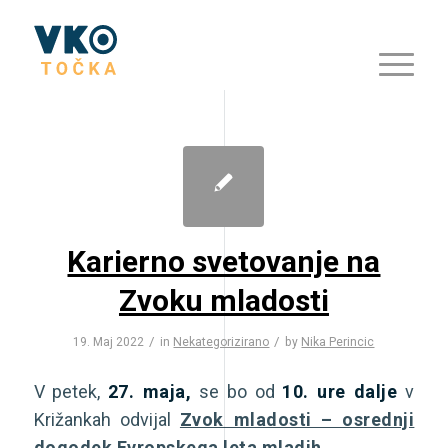
Karierno svetovanje na
Zvoku mladosti
/
/
19. Maj 2022
in
Nekategorizirano
by
Nika Perincic
V petek,
27. maja,
se bo od
10. ure dalje
v
Križankah odvijal
Zvok mladosti – osrednji
dogodek Evropskega leta mladih
.