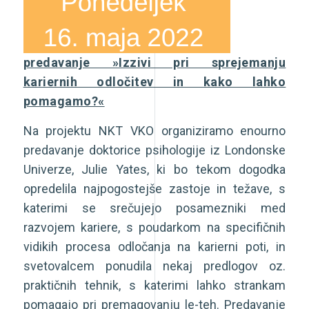
predavanje »Izzivi pri sprejemanju
kariernih odločitev in kako lahko
pomagamo?«
Na projektu NKT VKO organiziramo enourno
predavanje doktorice psihologije iz Londonske
Univerze, Julie Yates, ki bo tekom dogodka
opredelila najpogostejše zastoje in težave, s
katerimi se srečujejo posamezniki med
razvojem kariere, s poudarkom na specifičnih
vidikih procesa odločanja na karierni poti, in
svetovalcem ponudila nekaj predlogov oz.
praktičnih tehnik, s katerimi lahko strankam
pomagajo pri premagovanju le-teh. Predavanje