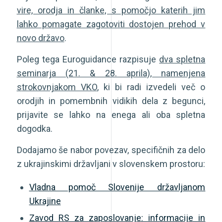
vire, orodja in članke, s pomočjo katerih jim
lahko pomagate zagotoviti dostojen prehod v
novo državo
.
Poleg tega Euroguidance razpisuje
dva spletna
seminarja (21. & 28. aprila), namenjena
s
trokovnjakom VKO
,
ki
bi
radi
izvedeli
več
o
orodjih
in
pomembnih
vidikih
dela
z
b
egunci
,
prijavite
se lahko
na
enega
ali
oba
spletna
dogodka.
Dodajamo še nabor povezav, specifičnih za delo
z ukrajinskimi državljani v slovenskem prostoru:
Vladna pomoč Slovenije državljanom
Ukrajine
Zavod RS za zaposlovanje: informacije in