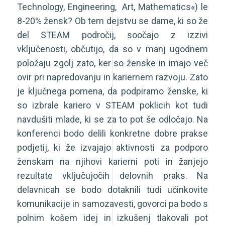
Technology, Engineering, Art, Mathematics«) le
8-20% žensk? Ob tem dejstvu se dame, ki so že
del STEAM področij, soočajo z izzivi
vključenosti, občutijo, da so v manj ugodnem
položaju zgolj zato, ker so ženske in imajo več
ovir pri napredovanju in kariernem razvoju. Zato
je ključnega pomena, da podpiramo ženske, ki
so izbrale kariero v STEAM poklicih kot tudi
navdušiti mlade, ki se za to pot še odločajo. Na
konferenci bodo delili konkretne dobre prakse
podjetij, ki že izvajajo aktivnosti za podporo
ženskam na njihovi karierni poti in žanjejo
rezultate vključujočih delovnih praks. Na
delavnicah se bodo dotaknili tudi učinkovite
komunikacije in samozavesti, govorci pa bodo s
polnim košem idej in izkušenj tlakovali pot