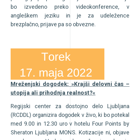
bo izvedeno preko videokonference, v
angleškem jeziku in je za udeležence
brezplačno, prijave pa so obvezne.
Mreženjski dogodek: »Krajši delovni čas –
utopija ali prihodnja realnost?«
Regijski center za dostojno delo Ljubljana
(RCDDL) organizira dogodek v živo, ki bo potekal
med 9.00 in 12.30 uro v hotelu Four Points by
Sheraton Ljubljana MONS. Kotizacije ni, objave