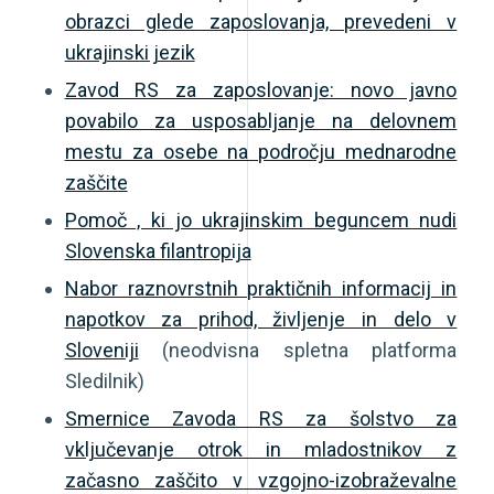
obrazci glede zaposlovanja, prevedeni v
ukrajinski jezik
Zavod RS za zaposlovanje: novo javno
povabilo za usposabljanje na delovnem
mestu za osebe na področju mednarodne
zaščite
Pomoč , ki jo ukrajinskim beguncem nudi
Slovenska filantropija
Nabor raznovrstnih praktičnih informacij in
napotkov za prihod, življenje in delo v
Sloveniji
(neodvisna spletna platforma
Sledilnik)
Smernice Zavoda RS za šolstvo za
vključevanje otrok in mladostnikov z
začasno zaščito v vzgojno-izobraževalne