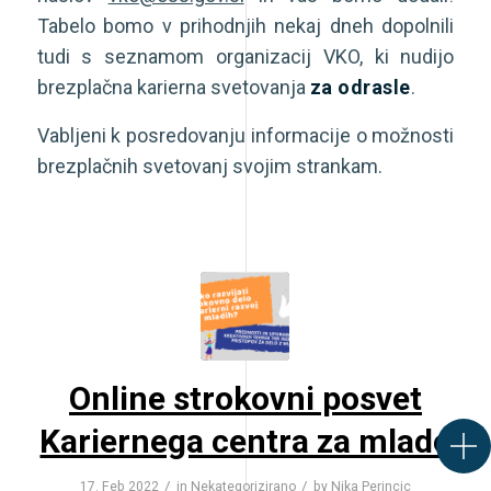
Tabelo bomo v prihodnjih nekaj dneh dopolnili
tudi s seznamom organizacij VKO, ki nudijo
brezplačna karierna svetovanja
za odrasle
.
Vabljeni k posredovanju informacije o možnosti
brezplačnih svetovanj svojim strankam.
Online strokovni posvet
Kariernega centra za mlade
/
/
17. Feb 2022
in
Nekategorizirano
by
Nika Perincic