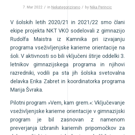
/
/
7. Mar 2022
in
Nekategorizirano
by
Nika Perincic
V šolskih letih 2020/21 in 2021/22 smo člani
ekipe projekta NKT VKO sodelovali z gimnazijo
Rudolfa Maistra iz Kamnika pri izvajanju
programa vseživljenjske karierne orientacije na
šoli. V aktivnosti so bili vključeni štirje oddelki 3.
letnikov gimnazijskega programa in njihovi
razredniki, vodili pa sta jih šolska svetovalna
delavka Erika Zabret in koordinatorka programa
Marija Švraka.
Pilotni program »Vem, kam grem.«: Vključevanje
vseživljenjske karierne orientacije v gimnazijski
program je bil zasnovan z namenom
preverjanja izbranih kariernih pripomočkov za