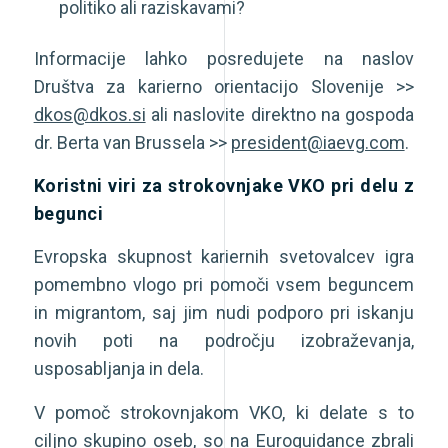
politiko ali raziskavami?
Informacije lahko posredujete na naslov
Društva za karierno orientacijo Slovenije >>
dkos@dkos.si
ali naslovite direktno na gospoda
dr. Berta van Brussela >>
president@iaevg.com
.
Koristni viri za strokovnjake VKO pri delu z
begunci
Evropska skupnost kariernih svetovalcev igra
pomembno vlogo pri pomoči vsem beguncem
in migrantom, saj jim nudi podporo pri iskanju
novih poti na področju izobraževanja,
usposabljanja in dela.
V pomoč strokovnjakom VKO, ki delate s to
ciljno skupino oseb, so na Euroguidance zbrali