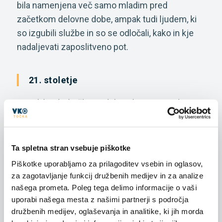
bila namenjena več samo mladim pred
začetkom delovne dobe, ampak tudi ljudem, ki
so izgubili službe in so se odločali, kako in kje
nadaljevati zaposlitveno pot.
21. stoletje
Zaradi hitrih družbeno delovnih sprememb se je
po letu 2000 uveljavilo poimenovanje
vseživljenjska karierna orientacija
, »ki
posamezniku pomaga, da se usposobi za
Ta spletna stran vsebuje piškotke
načrtovanje in vodenje kariere. Sprememba
Piškotke uporabljamo za prilagoditev vsebin in oglasov,
poimenovanja ponazarja prehod od
za zagotavljanje funkcij družbenih medijev in za analize
tradicionalnega (statičnega) k sodobnemu
našega prometa. Poleg tega delimo informacije o vaši
(dinamičnemu) pogledu na kariero« (Ažman idr,
uporabi našega mesta z našimi partnerji s področja
družbenih medijev, oglaševanja in analitike, ki jih morda
2014). Karierno svetovanje je namenjeno vsem