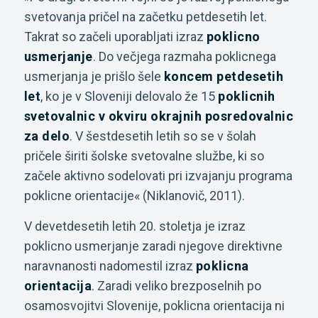
svetovanja pričel na začetku petdesetih let.
Takrat so začeli uporabljati izraz
poklicno
usmerjanje
. Do večjega razmaha poklicnega
usmerjanja je prišlo šele
koncem petdesetih
let
, ko je v Sloveniji delovalo že 15
poklicnih
svetovalnic v okviru okrajnih posredovalnic
za delo
. V šestdesetih letih so se v šolah
pričele širiti šolske svetovalne službe, ki so
začele aktivno sodelovati pri izvajanju programa
poklicne orientacije« (Niklanovič, 2011).
V devetdesetih letih 20. stoletja je izraz
poklicno usmerjanje zaradi njegove direktivne
naravnanosti nadomestil izraz
poklicna
orientacija
. Zaradi veliko brezposelnih po
osamosvojitvi Slovenije, poklicna orientacija ni