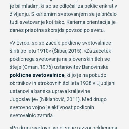
je bil mladim, ki so se odločali za poklic enkrat v
življenju. S kariernim svetovanjem se je pričelo
tudi svetovanje kot tako. Karierna orientacija je
danes prisotna skorajda povsod po svetu.
»V Evropi so se začele poklicne svetovalnice
širiti po letu 1910« (Šlibar, 2015). »Za začetek
poklicnega svetovanja na slovenskih tleh se
šteje (Oman, 1976) ustanovitev Banovinske
poklicne svetovalnice
, ki jo je na pobudo
obrtnikov in strokovnih šol leta 1938 v Ljubljani
ustanovila banska uprava kraljevine
Jugoslavije« (Niklanovič, 2011). Med drugo
svetovno vojno je aktivnost poklicnih
svetovalnic zamrla.
»Po drugi svetovni vojni se je razvoj poklicnega