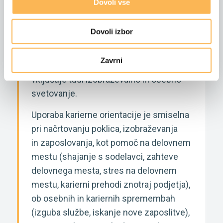
Dovoli vse
Dovoli izbor
Karierno svetovanje ni samo
svetovanje pri odločanju oz. spremembi
Zavrni
karierne poti, ampak od samih začetkov
vključuje tudi izobraževalno in osebno
svetovanje.
Uporaba karierne orientacije je smiselna
pri načrtovanju poklica, izobraževanja
in zaposlovanja, kot pomoč na delovnem
mestu (shajanje s sodelavci, zahteve
delovnega mesta, stres na delovnem
mestu, karierni prehodi znotraj podjetja),
ob osebnih in kariernih spremembah
(izguba službe, iskanje nove zaposlitve),