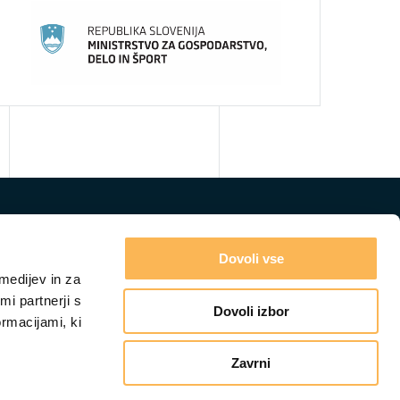
Dovoli vse
medijev in za
i partnerji s
Dovoli izbor
ormacijami, ki
Zavrni
GRADIVA
IZOBRAŽEVANJA