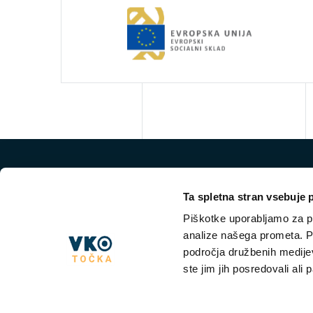
Ta spletna stran vsebuje 
Piškotke uporabljamo za pr
analize našega prometa. Po
področja družbenih medijev,
ste jim jih posredovali ali 
NKT VKO
VKO