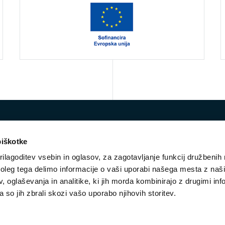
piškotke
ilagoditev vsebin in oglasov, za zagotavljanje funkcij družbenih 
leg tega delimo informacije o vaši uporabi našega mesta z našim
 oglaševanja in analitike, ki jih morda kombinirajo z drugimi inf
E-mail:
vko@ess.gov.si
pa so jih zbrali skozi vašo uporabo njihovih storitev.
STROKOVNA SKUPINA
NOVICE