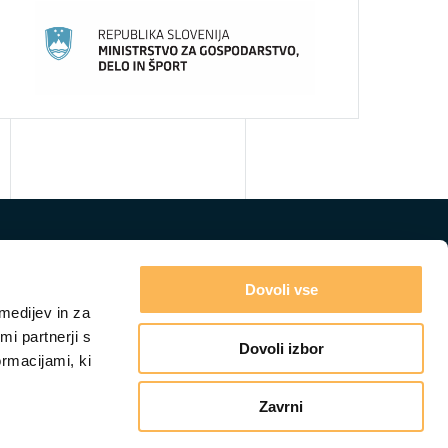
Dovoli vse
medijev in za
i partnerji s
Dovoli izbor
ormacijami, ki
Zavrni
GRADIVA
IZOBRAŽEVANJA