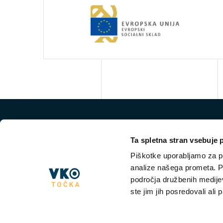
Ta spletna stran vsebuje 
Piškotke uporabljamo za pr
analize našega prometa. Po
področja družbenih medijev,
ste jim jih posredovali ali 
NKT VKO
VKO