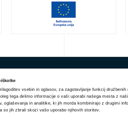
piškotke
ilagoditev vsebin in oglasov, za zagotavljanje funkcij družbenih 
leg tega delimo informacije o vaši uporabi našega mesta z našim
 oglaševanja in analitike, ki jih morda kombinirajo z drugimi inf
E-mail:
vko@ess.gov.si
pa so jih zbrali skozi vašo uporabo njihovih storitev.
STROKOVNA SKUPINA
NOVICE