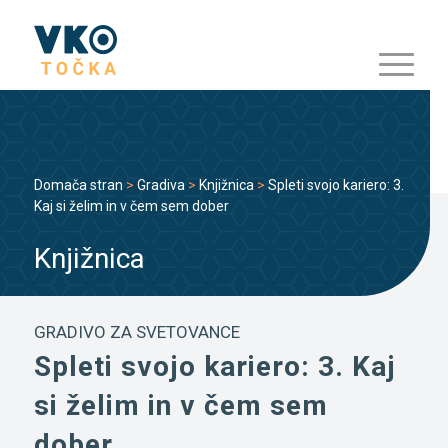
Domača stran
>
Gradiva
>
Knjižnica
>
Spleti svojo kariero: 3.
Kaj si želim in v čem sem dober
Knjižnica
GRADIVO ZA SVETOVANCE
Spleti svojo kariero: 3. Kaj
si želim in v čem sem
dober