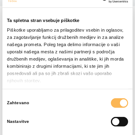
VSA GRADIVA
Ta spletna stran vsebuje piškotke
Piškotke uporabljamo za prilagoditev vsebin in oglasov,
za zagotavljanje funkcij družbenih medijev in za analize
našega prometa. Poleg tega delimo informacije o vaši
uporabi našega mesta z našimi partnerji s področja
družbenih medijev, oglaševanja in analitike, ki jih morda
kombinirajo z drugimi informacijami, ki ste jim jih
posredovali ali pa so jih zbrali skozi vašo uporabo
njihovih storitev.
Izbira
Zahtevano
soglasja
Nastavitve