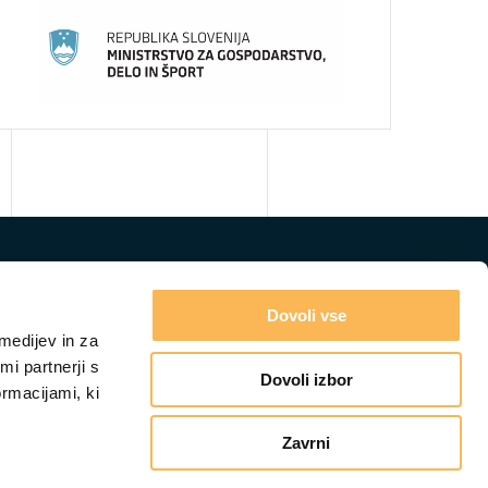
Dovoli vse
medijev in za
i partnerji s
Dovoli izbor
ormacijami, ki
Zavrni
GRADIVA
IZOBRAŽEVANJA