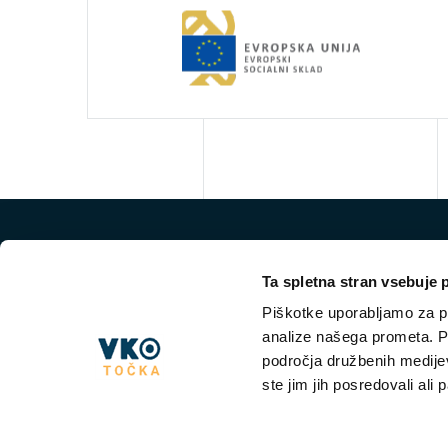
Ta spletna stran vsebuje 
Piškotke uporabljamo za pr
analize našega prometa. Po
področja družbenih medijev,
ste jim jih posredovali ali 
NKT VKO
VKO