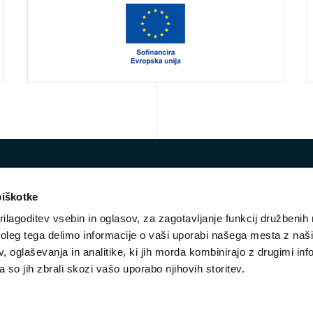
piškotke
ilagoditev vsebin in oglasov, za zagotavljanje funkcij družbenih 
leg tega delimo informacije o vaši uporabi našega mesta z našim
 oglaševanja in analitike, ki jih morda kombinirajo z drugimi inf
E-mail:
vko@ess.gov.si
pa so jih zbrali skozi vašo uporabo njihovih storitev.
STROKOVNA SKUPINA
NOVICE