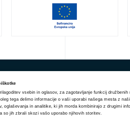
piškotke
ilagoditev vsebin in oglasov, za zagotavljanje funkcij družbenih 
leg tega delimo informacije o vaši uporabi našega mesta z našim
 oglaševanja in analitike, ki jih morda kombinirajo z drugimi inf
E-mail:
vko@ess.gov.si
pa so jih zbrali skozi vašo uporabo njihovih storitev.
STROKOVNA SKUPINA
NOVICE