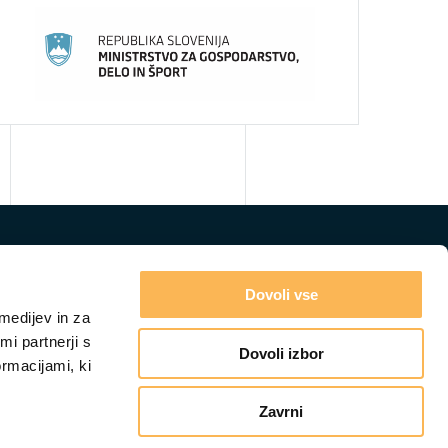
Dovoli vse
medijev in za
i partnerji s
Dovoli izbor
ormacijami, ki
Zavrni
GRADIVA
IZOBRAŽEVANJA