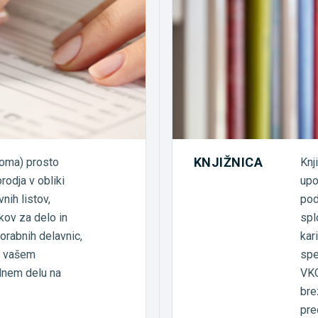
KNJIŽNICA
noma) prosto
Knj
odja v obliki
upo
vnih listov,
pod
ikov za delo in
spl
orabnih delavnic,
kar
i vašem
spe
lnem delu na
VKO
bre
pre