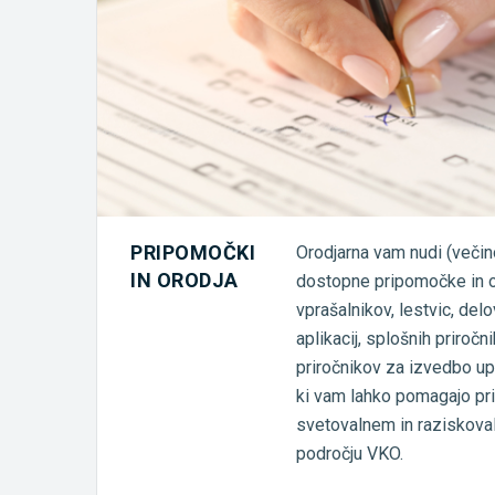
PRIPOMOČKI
Orodjarna vam nudi (veči
IN ORODJA
dostopne pripomočke in or
vprašalnikov, lestvic, delo
aplikacij, splošnih priročn
priročnikov za izvedbo up
ki vam lahko pomagajo pr
svetovalnem in raziskova
področju VKO.