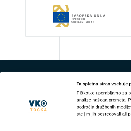
Ta spletna stran vsebuje 
Piškotke uporabljamo za pr
analize našega prometa. Po
področja družbenih medijev,
ste jim jih posredovali ali 
NKT VKO
VKO