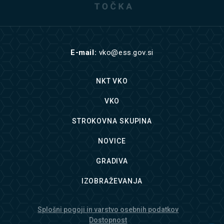
E-mail:
vko@ess.gov.si
NKT VKO
VKO
STROKOVNA SKUPINA
NOVICE
GRADIVA
IZOBRAŽEVANJA
Splošni pogoji in varstvo osebnih podatkov
Dostopnost