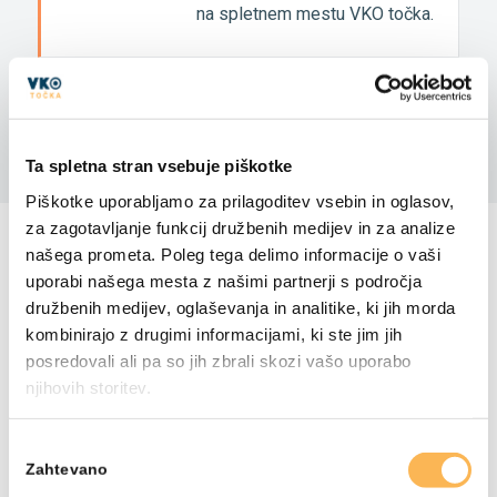
na spletnem mestu VKO točka.
DELITE S PRIJATELJI
Ta spletna stran vsebuje piškotke
Piškotke uporabljamo za prilagoditev vsebin in oglasov,
VSI PRIPOMOČKI
za zagotavljanje funkcij družbenih medijev in za analize
našega prometa. Poleg tega delimo informacije o vaši
uporabi našega mesta z našimi partnerji s področja
družbenih medijev, oglaševanja in analitike, ki jih morda
kombinirajo z drugimi informacijami, ki ste jim jih
posredovali ali pa so jih zbrali skozi vašo uporabo
njihovih storitev.
Izbira
Zahtevano
soglasja