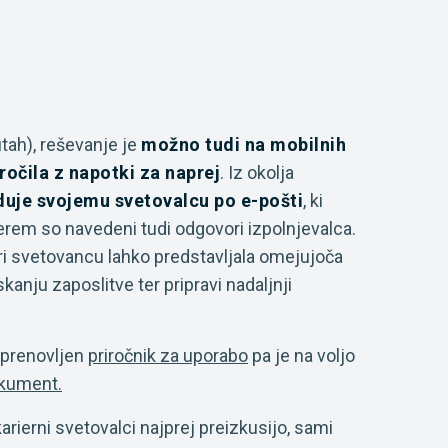
tah), reševanje je
možno tudi na mobilnih
ročila z napotki za naprej
. Iz okolja
duje svojemu svetovalcu po e-pošti
, ki
terem so navedeni tudi odgovori izpolnjevalca.
pri svetovancu lahko predstavljala omejujoča
skanju zaposlitve ter pripravi nadaljnji
, prenovljen
priročnik za uporabo
pa je na voljo
okument.
rierni svetovalci najprej preizkusijo, sami