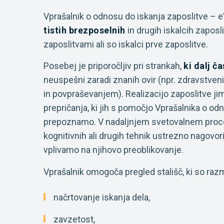
Vprašalnik o odnosu do iskanja zaposlitve – e
tistih brezposelnih
in drugih iskalcih zapos
zaposlitvami ali so iskalci prve zaposlitve.
Posebej je priporočljiv pri strankah,
ki dalj č
neuspešni zaradi znanih ovir (npr. zdravstv
in povpraševanjem). Realizacijo zaposlitve jim
prepričanja, ki jih s pomočjo Vprašalnika o odn
prepoznamo. V nadaljnjem svetovalnem proc
kognitivnih ali drugih tehnik ustrezno nagovor
vplivamo na njihovo preoblikovanje.
Vprašalnik omogoča pregled stališč, ki so razm
načrtovanje iskanja dela,
zavzetost,