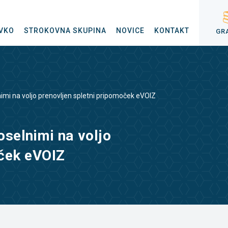
VKO
STROKOVNA SKUPINA
NOVICE
KONTAKT
GR
imi na voljo prenovljen spletni pripomoček eVOIZ
oselnimi na voljo
oček eVOIZ