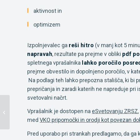
aktivnost in
optimizem
Izpolnjevalec ga
reši hitro
(v manj kot 5 minu
napravah
, rezultate pa prejme v obliki
pdf po
spletnega vprašalnika
lahko poročilo posre
prejme obvestilo in dopolnjeno poročilo, v ka
Na podlagi teh lahko prepozna stališča, ki bi 
prepričanja in zaradi katerih ne napreduje pri i
svetovalni načrt.
Brezplačna tiskana
Vprašalnik je dostopen na
eSvetovanju ZRSZ
gradiva
med
VKO pripomočki in orodji kot povezan d
Pred uporabo pri strankah predlagamo, da ga ka