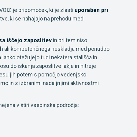
VOIZ je pripomoček, ki je zlasti
uporaben pri
litve, ki se nahajajo na prehodu med
asa iščejo zaposlitev
in pri tem niso
enih ali kompetenčnega neskladja med ponudbo
 lahko otežujejo tudi nekatera stališča in
osu do iskanja zaposlitve lažje in hitreje
esu jih potem s pomočjo vedenjsko
imo in z izbranimi nadaljnjimi aktivnostmi
ejena v štiri vsebinska področja: