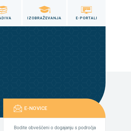
ADIVA
IZOBRAŽEVANJA
E-PORTALI
E-NOVICE
Bodite obveščeni o dogajanju s področja