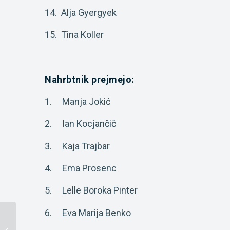
14. Alja Gyergyek
15. Tina Koller
Nahrbtnik prejmejo:
1. Manja Jokić
2. Ian Kocjančič
3. Kaja Trajbar
4. Ema Prosenc
5. Lelle Boroka Pinter
6. Eva Marija Benko
Odlična udeležba na
konferenci Ko bom