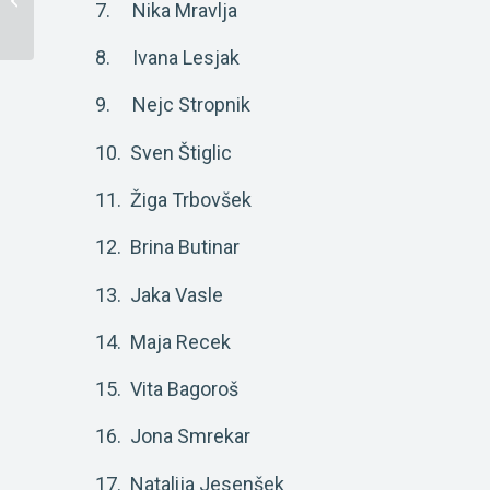
7. Nika Mravlja
velik-a, bom …
8. Ivana Lesjak
9. Nejc Stropnik
10. Sven Štiglic
11. Žiga Trbovšek
12. Brina Butinar
13. Jaka Vasle
14. Maja Recek
15. Vita Bagoroš
16. Jona Smrekar
17. Natalija Jesenšek