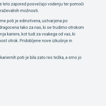
je leto zapored posvečajo vodenju ter pomoči
obraževalnih možnosti.
rne poti je edinstvena, ustvarjena po
ragocena tako za nas, ki se trudimo otrokom
ja kariere, kot tudi za vsakega od vas, ki
ost otrok. Pridobljene nove izkušnje in
ariernih poti je bila zato res težka, a smo jo