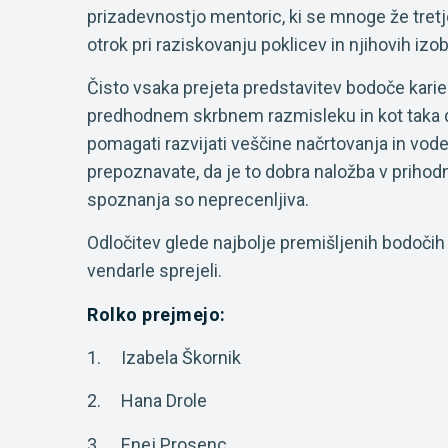
prizadevnostjo mentoric, ki se mnoge že tret
otrok pri raziskovanju poklicev in njihovih iz
Čisto vsaka prejeta predstavitev bodoče karie
predhodnem skrbnem razmisleku in kot taka d
pomagati razvijati veščine načrtovanja in voden
prepoznavate, da je to dobra naložba v prihodn
spoznanja so neprecenljiva.
Odločitev glede najbolje premišljenih bodočih k
vendarle sprejeli.
Rolko prejmejo:
1. Izabela Škornik
2. Hana Drole
3. Enej Prosenc