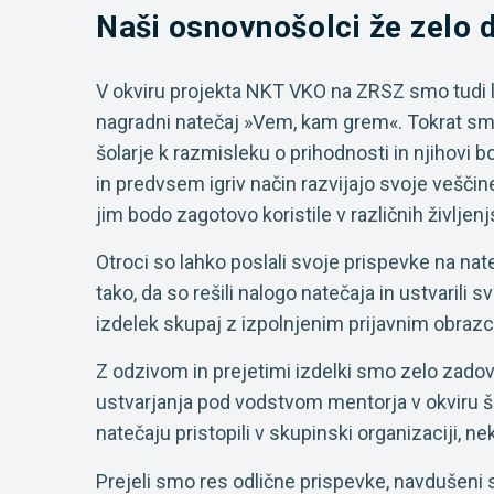
Naši osnovnošolci že zelo 
V okviru projekta NKT VKO na ZRSZ smo tudi l
nagradni natečaj »Vem, kam grem«. Tokrat smo 
šolarje k razmisleku o prihodnosti in njihovi bo
in predvsem igriv način razvijajo svoje veščine
jim bodo zagotovo koristile v različnih življen
Otroci so lahko poslali svoje prispevke na na
tako, da so rešili nalogo natečaja in ustvarili 
izdelek skupaj z izpolnjenim prijavnim obraz
Z odzivom in prejetimi izdelki smo zelo zadovolj
ustvarjanja pod vodstvom mentorja v okviru š
natečaju pristopili v skupinski organizaciji, n
Prejeli smo res odlične prispevke, navdušeni 