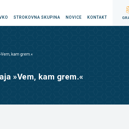
VKO
STROKOVNA SKUPINA
NOVICE
KONTAKT
GR
 »Vem, kam grem.«
čaja »Vem, kam grem.«