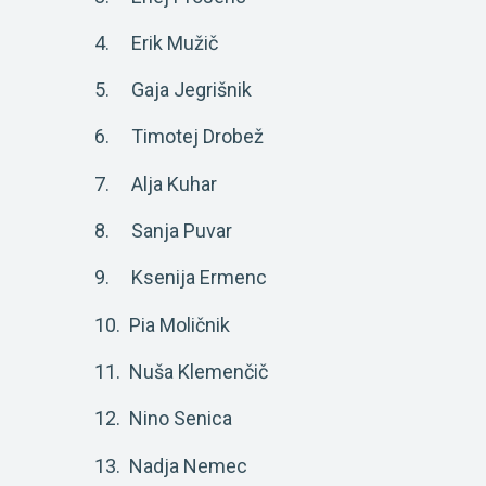
4. Erik Mužič
5. Gaja Jegrišnik
6. Timotej Drobež
7. Alja Kuhar
8. Sanja Puvar
9. Ksenija Ermenc
10. Pia Moličnik
11. Nuša Klemenčič
12. Nino Senica
13. Nadja Nemec