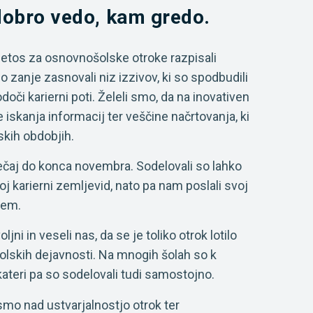
dobro vedo, kam gredo.
etos za osnovnošolske otroke razpisali
zanje zasnovali niz izzivov, ki so spodbudili
doči karierni poti. Želeli smo, da na inovativen
 iskanja informacij ter veščine načrtovanja, ki
jskih obdobjih.
tečaj do konca novembra. Sodelovali so lahko
svoj karierni zemljevid, nato pa nam poslali svoj
cem.
ni in veseli nas, da se je toliko otrok lotilo
olskih dejavnosti. Na mnogih šolah so k
ekateri pa so sodelovali tudi samostojno.
smo nad ustvarjalnostjo otrok ter