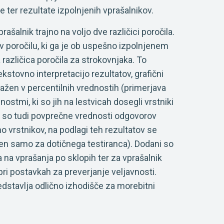
e ter rezultate izpolnjenih vprašalnikov.
alnik trajno na voljo dve različici poročila.
v poročilu, ki ga je ob uspešno izpolnjenem
 različica poročila za strokovnjaka. To
kstovno interpretacijo rezultatov, grafični
ražen v percentilnih vrednostih (primerjava
nostmi, ki so jih na lestvicah dosegli vrstniki
pa so tudi povprečne vrednosti odgovorov
o vrstnikov, na podlagi teh rezultatov se
ačilen samo za dotičnega testiranca). Dodani so
na vprašanja po sklopih ter za vprašalnik
ri postavkah za preverjanje veljavnosti.
redstavlja odlično izhodišče za morebitni