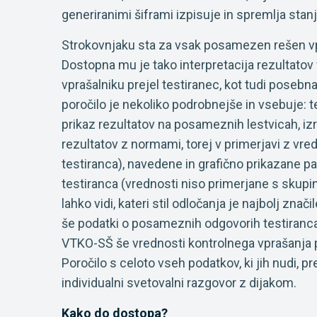
generiranimi šiframi izpisuje in spremlja stanj
Strokovnjaku sta za vsak posamezen rešen vpraš
Dostopna mu je tako interpretacija rezultatov 
vprašalniku prejel testiranec, kot tudi posebna
poročilo je nekoliko podrobnejše in vsebuje: te
prikaz rezultatov na posameznih lestvicah, iz
rezultatov z normami, torej v primerjavi z vred
testiranca), navedene in grafično prikazane 
testiranca (vrednosti niso primerjane s skupin
lahko vidi, kateri stil odločanja je najbolj zn
še podatki o posameznih odgovorih testiranca 
VTKO-SŠ še vrednosti kontrolnega vprašanja p
Poročilo s celoto vseh podatkov, ki jih nudi, p
individualni svetovalni razgovor z dijakom.
Kako do dostopa?