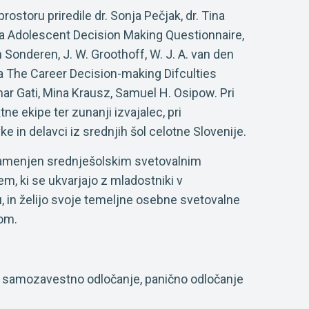
storu priredile dr. Sonja Pečjak, dr. Tina
nika Adolescent Decision Making Questionnaire,
an Sonderen, J. W. Groothoff, W. J. A. van den
ka The Career Decision-making Difculties
mar Gati, Mina Krausz, Samuel H. Osipow. Pri
ktne ekipe ter zunanji izvajalec, pri
e in delavci iz srednjih šol celotne Slovenije.
 namenjen srednješolskim svetovalnim
m, ki se ukvarjajo z mladostniki v
in želijo svoje temeljne osebne svetovalne
kom.
ju, samozavestno odločanje, panično odločanje