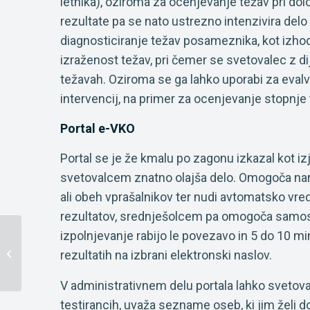
letnika), oziroma za ocenjevanje težav pri dol
rezultate pa se nato ustrezno intenzivira delo 
diagnosticiranje težav posameznika, kot izhod
izraženost težav, pri čemer se svetovalec z d
težavah. Oziroma se ga lahko uporabi za evalva
intervencij, na primer za ocenjevanje stopnje t
Portal e-VKO
Portal se je že kmalu po zagonu izkazal kot i
svetovalcem znatno olajša delo. Omogoča n
ali obeh vprašalnikov ter nudi avtomatsko vred
rezultatov, srednješolcem pa omogoča samost
izpolnjevanje rabijo le povezavo in 5 do 10 min
Nagovor avtorjev
rezultatih na izbrani elektronski naslov.
eMFBT
V administrativnem delu portala lahko svetova
testirancih, uvaža sezname oseb, ki jim želi d