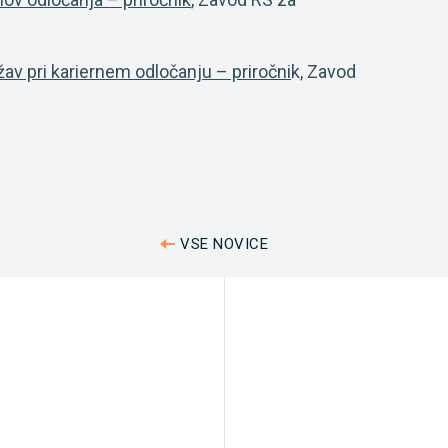
žav pri kariernem odločanju – priročni
k, Zavod
VSE NOVICE