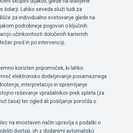
očeni skupini dijakov, glede na dobljene
s šolarji. Lahko seveda služi tudi za
išče za individualno svetovanje glede na
ijakom podrobneje pogovori o ključnih
cijo učinkovitosti določenih kariernih
ežav pred in po intervenciji.
zjemno koristen pripomoček, ki lahko
amreč elektronsko dodeljevanje posameznega
notenje, interpretacijo in spremljanje
ojno reševanje vprašalnikov prek spleta (za
ut časa) ter ogled ali pošiljanje poročila o
lec na enostaven način upravlja s podatki o
odeliti dostop, jih z dodanimi avtomatsko