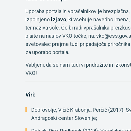
Uporaba portala in vprašalnikov je brezplačna,
izpolnjeno
izjavo
, ki vsebuje navedbo imena,
ter naziva šole. Če bi radi vprašalnika preizkusi
pišite na naslov VKO točke, na: vko@ess.gov.
svetovalec prejme tudi pripadajoča priročnika z
za uporabo portala.
Vabljeni, da se nam tudi vi pridružite in izkoris
VKO!
Viri:
Dobrovoljc, Vičič Krabonja, Perčič (2017):
Sv
Andragoški center Slovenije;
Pečjak, Pirc, Podlesek (2018):
Vprašalnik st