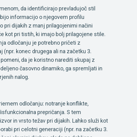
menom, da identificirajo prevladujoč stil
bijo informacijo o njegovem profilu
 pri dijakih z manj prilagojenimi načini
ot pri tistih, ki imajo bolj prilagojene stile.
nja odločanju je potrebno pričeti z
 (npr. konec drugega ali na začetku 3.
ko pomeni, da je koristno narediti skupaj z
deljeno časovno dinamiko, ga spremljati in
rjenih nalog.
ariernem odločanju: notranje konflikte,
disfunkcionalna prepričanja. S tem
vor in vrsto težav pri dijakih. Lahko služi kot
orabi pri celotni generaciji (npr. na začetku 3.