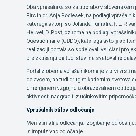
Oba vprašalnika so za uporabo v slovenskem pro
Pirc in dr. Anja Podlesek, na podlagi vprašal
katerega avtorji so Jolanda Tuinstra, F. L. P. v
Heuvel, D. Post, oziroma na podlagi vprašalni
Questionnaire (CDDQ), katerega avtorji so Ita
realizaciji portala so sodelovali vsi člani proje
preizkušanju pa tudi številne svetovalne delavk
Portal z obema vprašalnikoma je v prvi vrsti
delavcem, pa tudi drugim kariernim svetovalce
omenjenem vzgojno izobraževalnem obdobju, 
aktivnosti nadgraditi z učinkovitim pripomoč
Vprašalnik stilov odločanja
Meri štiri stile odločanja: izogibanje odločan
in impulzivno odločanje.