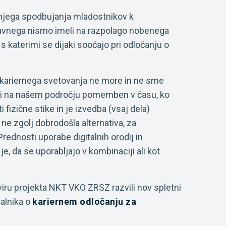
jega spodbujanja mladostnikov k
edavnega nismo imeli na razpolago nobenega
 katerimi se dijaki soočajo pri odločanju o
e kariernega svetovanja ne more in ne sme
tudi na našem področju pomemben v času, ko
fizične stike in je izvedba (vsaj dela)
 ne zgolj dobrodošla alternativa, za
ednosti uporabe digitalnih orodij in
e, da se uporabljajo v kombinaciji ali kot
iru projekta NKT VKO ZRSZ razvili nov spletni
šalnika o
kariernem odločanju za