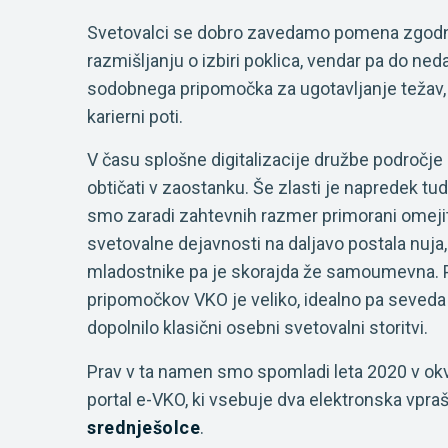
Svetovalci se dobro zavedamo pomena zgodn
razmišljanju o izbiri poklica, vendar pa do n
sodobnega pripomočka za ugotavljanje težav, s
karierni poti.
V času splošne digitalizacije družbe področj
obtičati v zaostanku. Še zlasti je napredek 
smo zaradi zahtevnih razmer primorani omejiti 
svetovalne dejavnosti na daljavo postala nuja,
mladostnike pa je skorajda že samoumevna. Pr
pripomočkov VKO je veliko, idealno pa seveda j
dopolnilo klasični osebni svetovalni storitvi.
Prav v ta namen smo spomladi leta 2020 v okv
portal e-VKO, ki vsebuje dva elektronska vpra
srednješolce
.