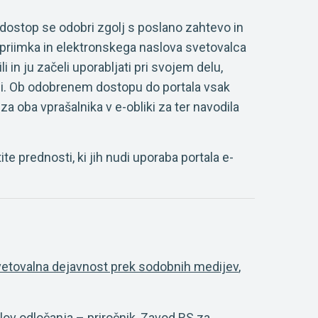
 dostop se odobri zgolj s poslano zahtevo in
 priimka in elektronskega naslova svetovalca
li in ju začeli uporabljati pri svojem delu,
si. Ob odobrenem dostopu do portala vsak
a oba vprašalnika v e-obliki za ter navodila
tite prednosti, ki jih nudi uporaba portala e-
etovalna dejavnost prek sodobnih medijev
,
ilov odločanja – priročnik
, Zavod RS za