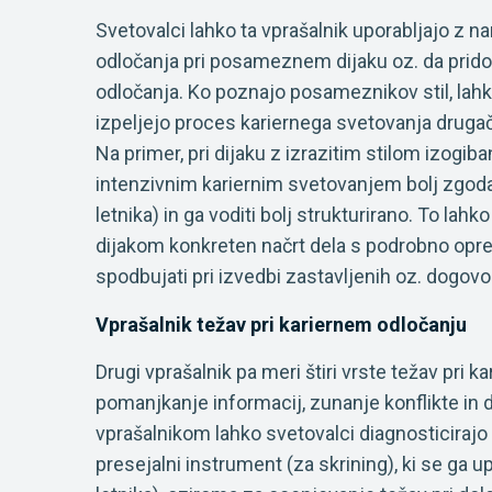
Svetovalci lahko ta vprašalnik uporabljajo z na
odločanja pri posameznem dijaku oz. da prido
odločanja. Ko poznajo posameznikov stil, lahko
izpeljejo proces kariernega svetovanja drugače k
Na primer, pri dijaku z izrazitim stilom izogiba
intenzivnim kariernim svetovanjem bolj zgodaj
letnika) in ga voditi bolj strukturirano. To lah
dijakom konkreten načrt dela s podrobno opre
spodbujati pri izvedbi zastavljenih oz. dogovo
Vprašalnik težav pri kariernem odločanju
Drugi vprašalnik pa meri štiri vrste težav pri k
pomanjkanje informacij, zunanje konflikte in 
vprašalnikom lahko svetovalci diagnosticirajo iz
presejalni instrument (za skrining), ki se ga up