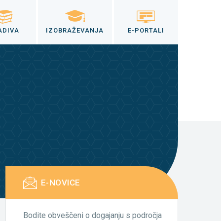
ADIVA
IZOBRAŽEVANJA
E-PORTALI
E-NOVICE
Bodite obveščeni o dogajanju s področja