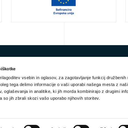
piškotke
ilagoditev vsebin in oglasov, za zagotavljanje funkcij družbenih 
leg tega delimo informacije o vaši uporabi našega mesta z našim
 oglaševanja in analitike, ki jih morda kombinirajo z drugimi inf
E-mail:
vko@ess.gov.si
pa so jih zbrali skozi vašo uporabo njihovih storitev.
STROKOVNA SKUPINA
NOVICE