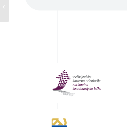
ICCDPP simpozij na
Norveškem