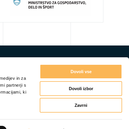
Dovoli vse
medijev in za
i partnerji s
Dovoli izbor
ormacijami, ki
Zavrni
GRADIVA
IZOBRAŽEVANJA