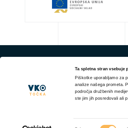
Ta spletna stran vsebuje 
Piškotke uporabljamo za pr
analize našega prometa. Po
področja družbenih medijev,
ste jim jih posredovali ali 
NKT VKO
VKO
Izbira