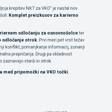
ljnja krepitev NKT za VKO” je nastal nov
šoli:
Komplet preizkusov za karierno
kariernem odločanju za osnovnošolce
ter
o odločanje otrok
. Prvi meri pet vrst težav
ji konflikt, pomanjkanje informacij, zunanji
nalna prepričanja. Drugi pa skladnost
o zaznavajo starši in otrok.
a med pripomočki na VKO točki
.