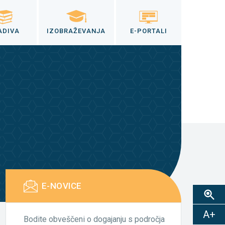
ADIVA
IZOBRAŽEVANJA
E-PORTALI
E-NOVICE
A+
Bodite obveščeni o dogajanju s področja