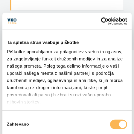
DELITE S PRIJATELJI
Ta spletna stran vsebuje piškotke
Piškotke uporabljamo za prilagoditev vsebin in oglasov,
VSE NOVICE
za zagotavljanje funkcij družbenih medijev in za analize
našega prometa. Poleg tega delimo informacije o vaši
uporabi našega mesta z našimi partnerji s področja
družbenih medijev, oglaševanja in analitike, ki jih morda
kombinirajo z drugimi informacijami, ki ste jim jih
posredovali ali pa so jih zbrali skozi vašo uporabo
njihovih storitev.
Izbira
Zahtevano
soglasja