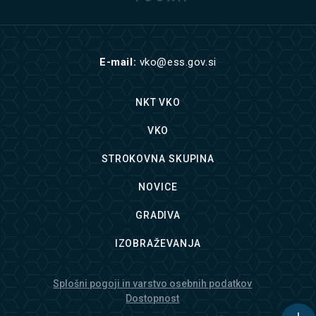
E-mail:
vko@ess.gov.si
NKT VKO
VKO
STROKOVNA SKUPINA
NOVICE
GRADIVA
IZOBRAŽEVANJA
Splošni pogoji in varstvo osebnih podatkov
Dostopnost