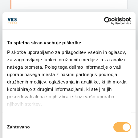
DELITE S PRIJATELJI
Ta spletna stran vsebuje piškotke
Piškotke uporabljamo za prilagoditev vsebin in oglasov,
VSA GRADIVA
za zagotavljanje funkcij družbenih medijev in za analize
našega prometa. Poleg tega delimo informacije o vaši
uporabi našega mesta z našimi partnerji s področja
družbenih medijev, oglaševanja in analitike, ki jih morda
kombinirajo z drugimi informacijami, ki ste jim jih
posredovali ali pa so jih zbrali skozi vašo uporabo
njihovih storitev.
Izbira
Zahtevano
soglasja