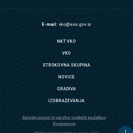
E-mail:
vko@ess.gov.si
NKT VKO
VKO
STROKOVNA SKUPINA
NOVICE
GRADIVA
IZOBRAŽEVANJA
Splošni pogoji in varstvo osebnih podatkov
Dostopnost