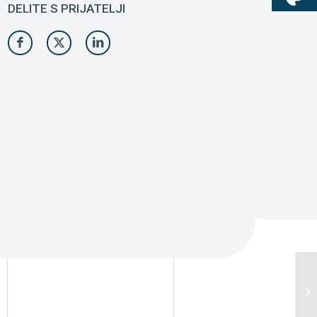
DELITE S PRIJATELJI
Ka
sp
pr