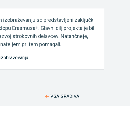
in izobraževanju so predstavljeni zaključki
pu Erasmusa+. Glavni cilj projekta je bil
razvoj strokovnih delavcev. Natančneje,
avnateljem pri tem pomagali.
 izobraževanju
VSA GRADIVA