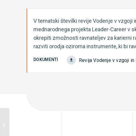
V tematski številki revije Vodenje v vzgoji 
mednarodnega projekta Leader-Career v sklo
okrepiti zmožnosti ravnateljev za karierni 
razviti orodja oziroma instrumente, ki bi r
DOKUMENTI
Revija Vodenje v vzgoji in
Zaposlitev ali nadaljnje izobraževanje