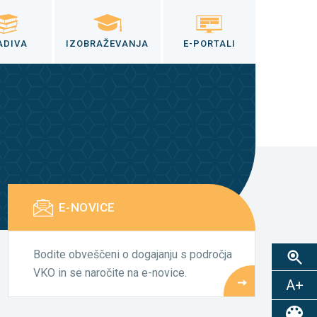
ADIVA
IZOBRAŽEVANJA
E-PORTALI
E-NOVICE
Bodite obveščeni o dogajanju s področja
VKO in se naročite na e-novice.
A+