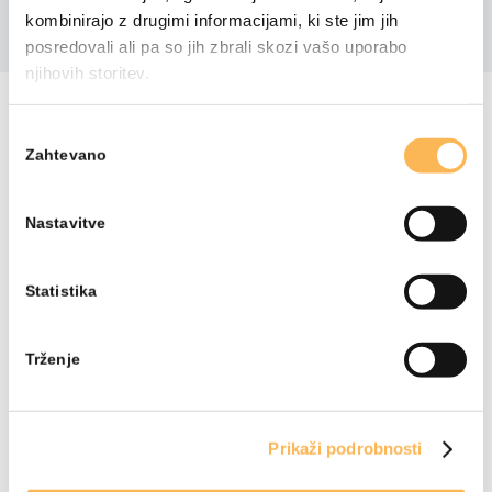
kombinirajo z drugimi informacijami, ki ste jim jih
posredovali ali pa so jih zbrali skozi vašo uporabo
njihovih storitev.
VSA GRADIVA
Izbira
Zahtevano
soglasja
Nastavitve
Statistika
Trženje
Prikaži podrobnosti