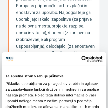
Europass pripomočki so brezplačni in
enostavni za uporabo. Najpogosteje ga
uporabljajo iskalci zaposlitve (za prijave
na delovna mesta, projekte, razpise,
doma in v tujini), študenti (za prijave na
izobraževanje ali program
usposabljanja), delodajalci (za enostaven
pregled posameznikovih znanj in
kompetenc) in šole (za primerjavo znanj
in svetovanje posameznikom glede
nadaljnjega izobraževanja).
Ta spletna stran vsebuje piškotke
DOKUMENTI
Razširi si obzorja
Piškotke uporabljamo za prilagoditev vsebin in oglasov,
za zagotavljanje funkcij družbenih medijev in za analize
našega prometa. Poleg tega delimo informacije o vaši
uporabi našega mesta z našimi partnerji s področja
DELITE S PRIJATELJI
družbenih medijev, oglaševanja in analitike, ki jih morda