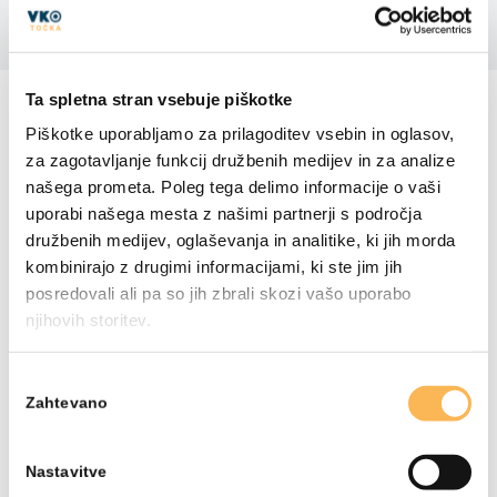
VSA GRADIVA
Ta spletna stran vsebuje piškotke
Piškotke uporabljamo za prilagoditev vsebin in oglasov,
za zagotavljanje funkcij družbenih medijev in za analize
našega prometa. Poleg tega delimo informacije o vaši
uporabi našega mesta z našimi partnerji s področja
družbenih medijev, oglaševanja in analitike, ki jih morda
kombinirajo z drugimi informacijami, ki ste jim jih
posredovali ali pa so jih zbrali skozi vašo uporabo
njihovih storitev.
Izbira
Zahtevano
soglasja
Nastavitve