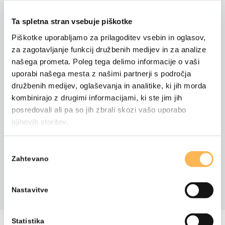
09:00 - 16:30
Ta spletna stran vsebuje piškotke
Urad za delo Ljubljana, Parmova 32,
Piškotke uporabljamo za prilagoditev vsebin in oglasov,
1000 Ljubljana
za zagotavljanje funkcij družbenih medijev in za analize
našega prometa. Poleg tega delimo informacije o vaši
Dogodek je v zaključen. Prijave niso več
uporabi našega mesta z našimi partnerji s področja
mogoče.
družbenih medijev, oglaševanja in analitike, ki jih morda
Usposabljanje je namenjeno
kombinirajo z drugimi informacijami, ki ste jim jih
kariernim svetovalcem, ki izvajajo bolj
posredovali ali pa so jih zbrali skozi vašo uporabo
poglobljeno karierno svetovanje.
njihovih storitev.
Izbira
Zahtevano
soglasja
DELITE S PRIJATELJI
Nastavitve
NAZAJ NA VSA IZOBRAŽEVANJA
Statistika