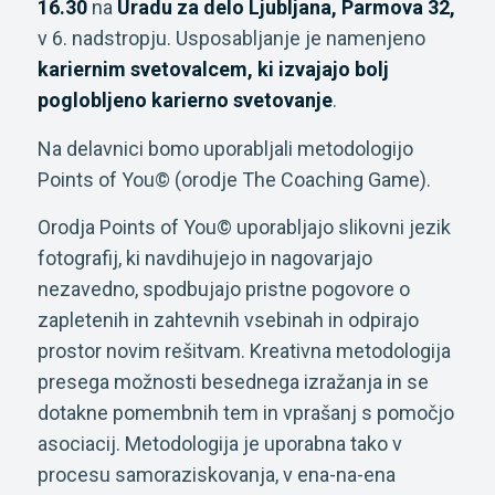
16.30
na
Uradu za delo Ljubljana, Parmova 32,
v 6. nadstropju. Usposabljanje je namenjeno
kariernim
svetovalcem, ki izvajajo bolj
poglobljeno karierno svetovanje
.
Na delavnici bomo uporabljali metodologijo
Points of You© (orodje The Coaching Game).
Orodja Points of You© uporabljajo slikovni jezik
fotografij, ki navdihujejo in nagovarjajo
nezavedno, spodbujajo pristne pogovore o
zapletenih in zahtevnih vsebinah in odpirajo
prostor novim rešitvam. Kreativna metodologija
presega možnosti besednega izražanja in se
dotakne pomembnih tem in vprašanj s pomočjo
asociacij. Metodologija je uporabna tako v
procesu samoraziskovanja, v ena-na-ena