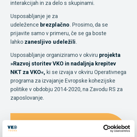
interakcijah in za delo s skupinami.
Usposabljanje je za
udeležence
brezplačno
. Prosimo, da se
prijavite samo v primeru, če se ga boste
lahko
zanesljivo udeležili
.
Usposabljanje organiziramo v okviru
projekta
»Razvoj storitev VKO in nadaljnja krepitev
NKT za VKO«,
ki se izvaja v okviru Operativnega
programa za izvajanje Evropske kohezijske
politike v obdobju 2014-2020, na Zavodu RS za
zaposlovanje.
2. JUN 2022