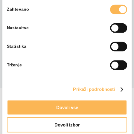
Izbira
Dogodek je v zaključen. Prijave niso več
Zahtevano
soglasja
mogoče.
Usposabljanje je namenjeno kariernim
Nastavitve
svetovalcem!
Statistika
DELITE S PRIJATELJI
Trženje
Prikaži podrobnosti
NAZAJ NA VSA IZOBRAŽEVANJA
Dovoli vse
Dovoli izbor