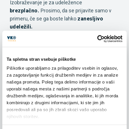
Izobraževanje je za udeležence
brezplačno.
Prosimo, da se prijavite samo v
primeru, če se ga boste lahko
zanesljivo
udeležili.
Organiziramo in plačamo ga iz
projekta
»Razvoj storitev VKO in nadaljnja krepitev
NKT za VKO«,
ki se izvaja v okviru
Ta spletna stran vsebuje piškotke
Operativnega programa za izvajanje Evropske
Piškotke uporabljamo za prilagoditev vsebin in oglasov,
kohezijske politike v obdobju 2014-2020.
za zagotavljanje funkcij družbenih medijev in za analize
našega prometa. Poleg tega delimo informacije o vaši
uporabi našega mesta z našimi partnerji s področja
17. MAR 2022
družbenih medijev, oglaševanja in analitike, ki jih morda
kombinirajo z drugimi informacijami, ki ste jim jih
posredovali ali pa so jih zbrali skozi vašo uporabo
njihovih storitev.
13:00 - 14:30
Spletna video konferenca (Zoom)