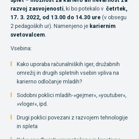
razvoj zasvojenosti
, ki bo potekalo v
četrtek,
17. 3. 2022,
od 13.00 do 14.30 ure
(v obsegu
2 pedagoških ur). Namenjeno je
kariernim
svetovalcem
.
Vsebina:
Kako uporaba računalniških iger, družabnih
omrežij in drugih spletnih vsebin vpliva na
karierno odločanje mladih?
Sodobni poklici mladih-»gejmer«, »youtuber«,
»vloger«, ipd.
Drugi poklici povezani z razvojem tehnologije
in spleta