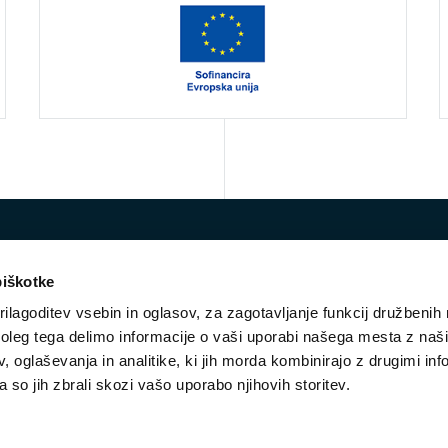
piškotke
ilagoditev vsebin in oglasov, za zagotavljanje funkcij družbenih 
leg tega delimo informacije o vaši uporabi našega mesta z našim
 oglaševanja in analitike, ki jih morda kombinirajo z drugimi inf
E-mail:
vko@ess.gov.si
pa so jih zbrali skozi vašo uporabo njihovih storitev.
STROKOVNA SKUPINA
NOVICE