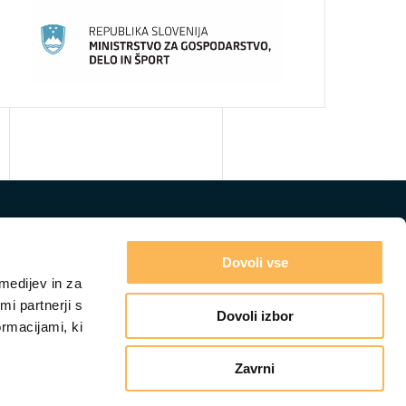
Dovoli vse
medijev in za
i partnerji s
Dovoli izbor
ormacijami, ki
Zavrni
GRADIVA
IZOBRAŽEVANJA