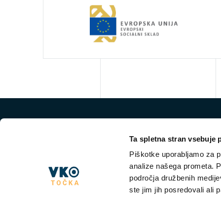
Ta spletna stran vsebuje 
Piškotke uporabljamo za pr
analize našega prometa. Po
področja družbenih medijev,
ste jim jih posredovali ali 
NKT VKO
VKO